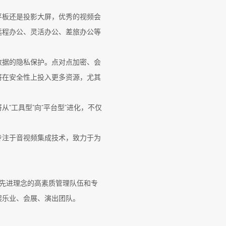
平板还是投影大屏，优秀的视频会
远程办公、灵活办公、差旅办公等
数据的隐私保护。点对点加密、会
将在安全性上投入更多资源，尤其
“工具型”向“平台型”进化，不仅
专注于音视频集成技术，致力于为
备先进理念的高素质管理队伍和专
娱乐业、会展、演出团队。