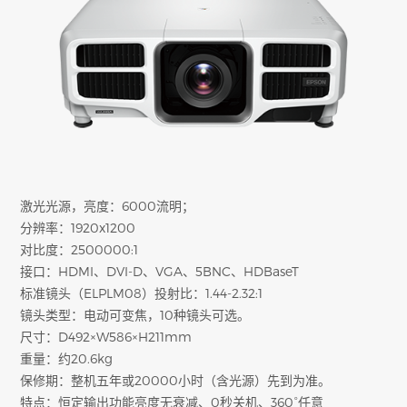
激光光源，亮度：6000流明；
分辨率：1920x1200
对比度：2500000:1
接口：HDMI、DVI-D、VGA、5BNC、HDBaseT
标准镜头（ELPLM08）投射比：1.44-2.32:1
镜头类型：电动可变焦，10种镜头可选。
尺寸：D492×W586×H211mm
重量：约20.6kg
保修期：整机五年或20000小时（含光源）先到为准。
特点：恒定输出功能亮度无衰减、0秒关机、360°任意